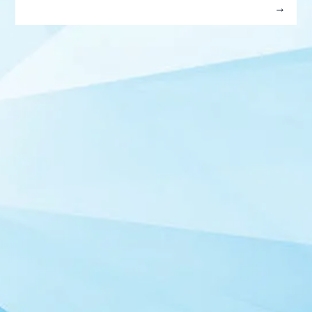
STAFF REPORT
MOVIE
RADIO
GALLERY
2026.03.06
生配信
『ミスタートロットジャパン歌謡コンサートin徳島～
徳島初上陸！うずしお越えてきました！～』一般受
付(先着)開始のお知らせ
2026.02.15
『ミスタートロットジャパン歌謡コンサートin徳島～
徳島初上陸！うずしお越えてきました！～』開催の
お知らせ