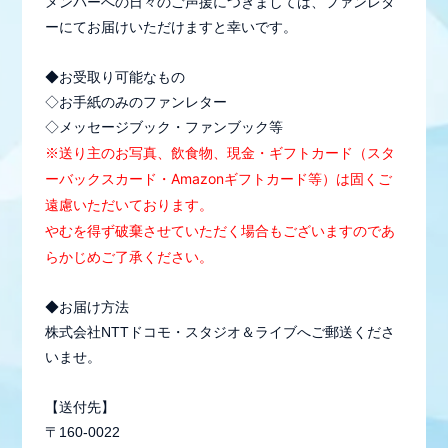
STAFF REPORT
メンバーへの日々のご声援につきましては、ファンレタ
ーにてお届けいただけますと幸いです。
MOVIE
◆お受取り可能なもの
RADIO
◇お手紙のみのファンレター
◇メッセージブック・ファンブック等
GALLERY
現金・ギフ
トカード（スタ
※
送り主のお写真、
飲食物、
生配信
ーバックスカード・Amazonギフトカード等）は固くご
遠慮いただいております。
やむを得ず破棄させていただく場合もございますのであ
らかじめご了承ください。
◆お届け方法
株式会社NTTドコモ・スタジオ＆ライブへご郵送くださ
いませ。
【送付先】
〒160-0022