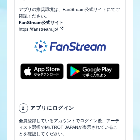
STAFF REPORT
アプリの推奨環境は、FanStream公式サイトにてご
MOVIE
確認ください。
FanStream公式サイト
RADIO
https://fanstream.jp/
GALLERY
生配信
アプリにログイン
2
会員登録しているアカウントでログイン後、アーテ
ィスト選択でMr.TROT JAPANが表示されているこ
とを確認してください。