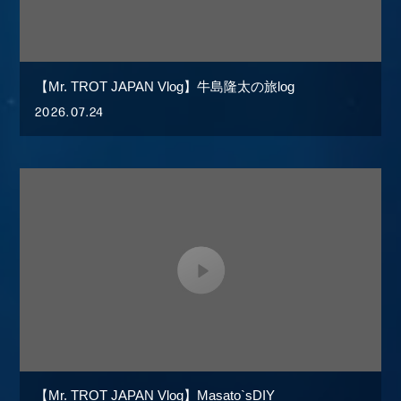
【Mr. TROT JAPAN Vlog】牛島隆太の旅log
2026.07.24
【Mr. TROT JAPAN Vlog】Masato`sDIY