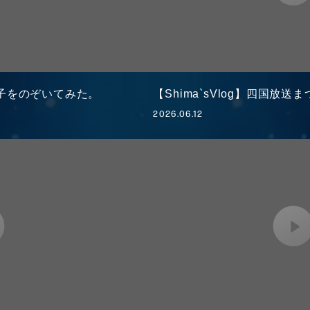
子をのぞいてみた。
【Shima`sVlog】四国放送
2026.06.12