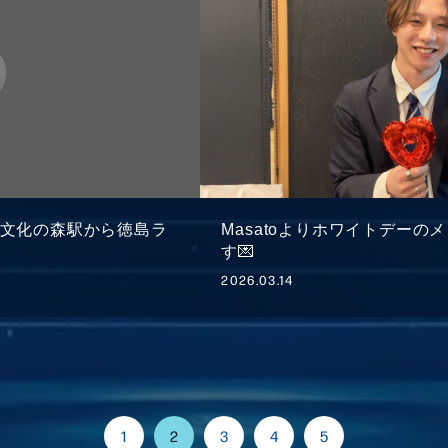
 憂樹文化の森駅から徳島ラ
Masatoよりホワイトデー
す💌
2026.03.14
1
2
3
4
5