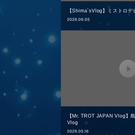
【Shima`sVlog】ミストロ
2026.06.05
HOME
NEWS
SCHEDU
VIDEO
GOODS
DISC
番組紹介
お問い
【Mr. TROT JAPAN Vlo
Vlog
2026.05.16