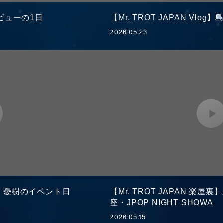
デビューの1日
【Mr. TROT JAPAN Vlo
2026.05.23
LE
PROFILE
OGRAPHY
合わせ
会員登録
MEMBER BLOG
S
g】島 憂樹のイベント日
【Mr. TROT JAPAN 楽屋
RADIO
GA
座・JPOP NIGHT SHOWA
2026.05.15