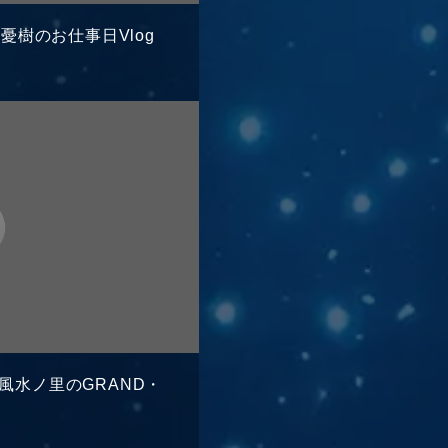
g】島憂樹のお仕事日Vlog
ログイン
TAFF REPORT
MOVIE
裏】風水ノ里のGRAND・
LLERY
生配信