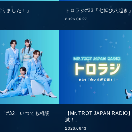
ぼりました！」
トロラジ#33「七転び八起き
2026.06.27
LE
PROFILE
OGRAPHY
合わせ
会員登録
MEMBER BLOG
S
DIO】「#32 いつても相談
【Mr. TROT JAPAN RAD
RADIO
GA
滅！」
2026.06.13