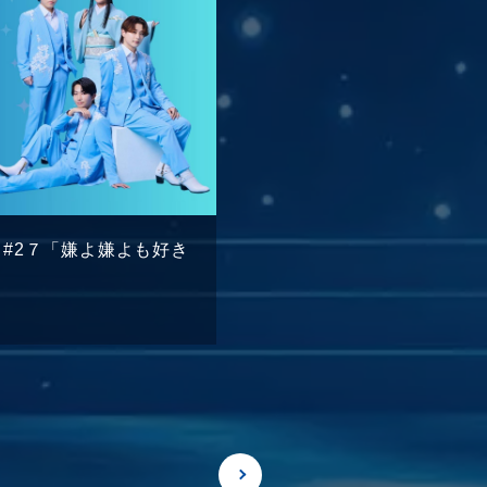
DIO】#2７「嫌よ嫌よも好き