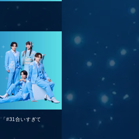
」
ログイン
TAFF REPORT
MOVIE
IO】「#31合いすぎて
LLERY
生配信