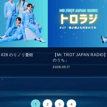
IO】#28 のりノリ憂樹
【Mr. TROT JAPAN RA
のうち」
2026.05.17
1
2
3
4