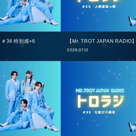
O】＃36 特別感×6
【Mr. TROT JAPAN RAD
2026.07.12