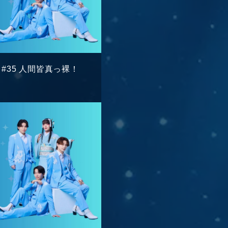
IO】#35 人間皆真っ裸！