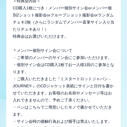
＜特典会内容＞
CD購入1枚につき：メンバー個別サイン会orメンバー個
別2ショット撮影会orグループショット撮影会orランダム
チェキ2枚（さらにランダムでメンバー直筆サイン入り当
たりチェキあり！）
特典会はお選びいただけます。
＊メンバー個別サイン会について
・ご希望のメンバーのサイン会にご参加いただけます。
・個別サイン会はCD購入1枚でお一人様1回のご参加とな
ります。
・ご購入いただきました『ミスタートロットジャパン -
JOURNEY-』のCDジャケット表紙にサインと日付を書か
会員登録
ログイン
せていただきます。お客様のお名前やメッセージ等はお
入れできませんので、予めご了承ください。
・ペンはこちらでご用意いしたモノで書かせていただき
MEMBER BLOG
ます。
・サイン会時の接触行為および握手は禁止いたします。