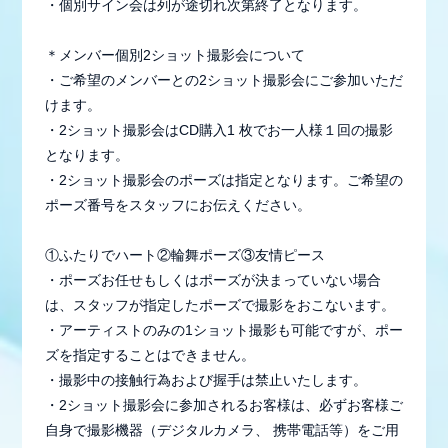
STAFF REPORT
・個別サイン会は列が途切れ次第終了となります。
MOVIE
＊メンバー個別2ショット撮影会について
・ご希望のメンバーとの2ショット撮影会にご参加いただ
RADIO
けます。
・2ショット撮影会はCD購入1 枚でお一人様１回の撮影
GALLERY
となります。
生配信
・2ショット撮影会のポーズは指定となります。ご希望の
ポーズ番号をスタッフにお伝えください。
①ふたりでハート②輪舞ポーズ③友情ピース
・ポーズお任せもしくはポーズが決まっていない場合
は、スタッフが指定したポーズで撮影をおこないます。
・アーティストのみの1ショット撮影も可能ですが、ポー
ズを指定することはできません。
・撮影中の接触行為および握手は禁止いたします。
・2ショット撮影会に参加されるお客様は、必ずお客様ご
自身で撮影機器（デジタルカメラ、 携帯電話等）をご用