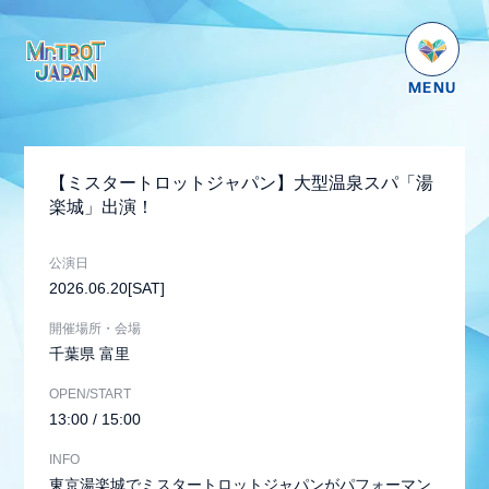
HOME
NEWS
【ミスタートロットジャパン】大型温泉スパ「湯
SCHEDULE
楽城」出演！
PROFILE
公演日
VIDEO
2026.06.20
[SAT]
GOODS
開催場所・会場
千葉県
富里
DISCOGRAPHY
OPEN/START
番組紹介
13:00 / 15:00
お問い合わせ
INFO
東京湯楽城でミスタートロットジャパンがパフォーマン