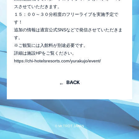
スさせていただきます。
１５：００～３０分程度のフリーライブを実施予定で
す！
追加の情報は適宜公式SNSなどで発信させていただきま
す。
※ご観覧には入館料が別途必要です。
詳細は施設HPをご覧ください。
https://chi-hotelsresorts.com/yurakujo/event/
BACK
会員登録
ログイン
MEMBER BLOG
© Mr.TROT JAPAN