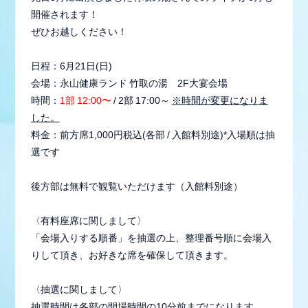
開催されます！
ぜひお越しください！
日程：6月21日(日)
会場：永山健康ランド 竹取の湯 2F大宴会場
時間：
1部 12:00〜
/ 2部 17:00～
※時間が変更になりま
した。
料金：前方席1,000円税込(各部 / 入館料別途)*入場順は抽
選です
後方部は無料で観覧いただけます（入館料別途）
会員登録
ログイン
〈有料座席に関しまして〉
「会場入りする順番」を抽選の上、整理番号順に会場入
りして頂き、お好きな席を確保して頂きます。
MEMBER BLOG
〈抽選に関しまして〉
抽選時間は各部の開場時間の10分前までになります。