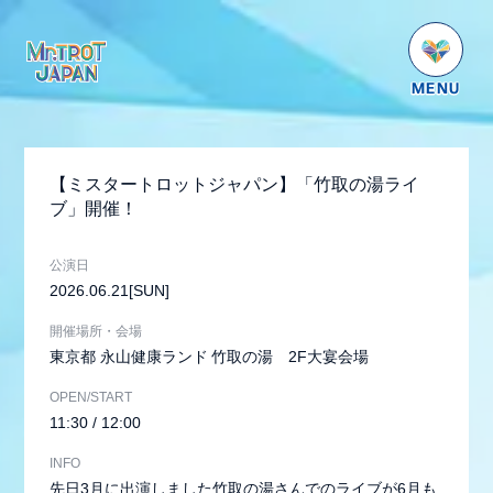
HOME
NEWS
【ミスタートロットジャパン】「竹取の湯ライ
SCHEDULE
ブ」開催！
PROFILE
公演日
VIDEO
2026.06.21
[SUN]
GOODS
開催場所・会場
東京都
永山健康ランド 竹取の湯 2F大宴会場
DISCOGRAPHY
OPEN/START
番組紹介
11:30 / 12:00
お問い合わせ
INFO
先日3月に出演しました竹取の湯さんでのライブが6月も