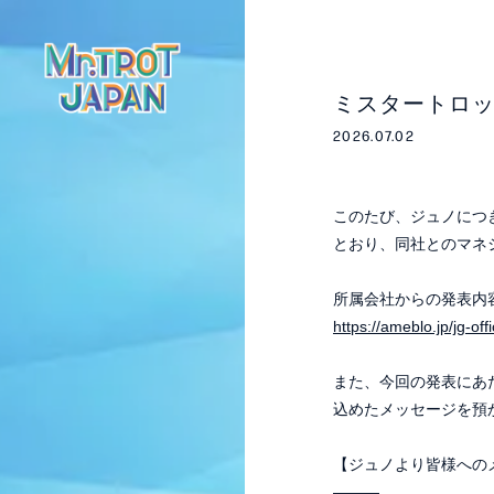
ミスタートロ
2026.07.02
このたび、ジュノにつ
とおり、同社とのマネ
所属会社からの発表内
https://ameblo.jp/jg-of
また、今回の発表にあ
込めたメッセージを預
【ジュノより皆様への
―――