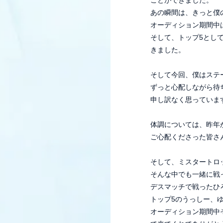
ことができました。
あの瞬間は、きっと僕
オーディション期間中
そして、トップ5とし
きました。
そして今回、僕はステ
ずっと心配しながら待
申し訳なく思っていま
体調については、昨年
ご心配くださった皆さ
そして、ミスタートロ
そんな中でも一緒に戦
デスマッチで戦ったひ
トップ5のうっしー、
HOME
NEWS
SCHEDU
オーディション期間中
VIDEO
GOODS
DISC