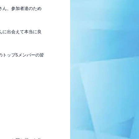
さん、参加者達のため
ログイン
んに出会えて本当に良
TAFF REPORT
MOVIE
LLERY
生配信
のトップ5メンバーの皆