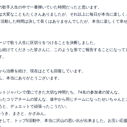
の歌手人生の中で一番輝いていた時間だったと思います。
は大変なこともたくさんありましたが、それ以上に毎日が本当に楽しく
て活動した時間は決して長くはありませんでしたが、本当に楽しくて幸
ージで歌う人生に区切りをつけることを決断しました。
ち続けてくださった皆さんに、このような形でご報告することになって
す。
から治療を続け、現在はとても回復しています。
ん、本当にありがとうございます。
ットジャパンで僕にできた大切な仲間たち、74名の参加者の皆んな。
ったコリアチームの皆んな、途中から同じチームになったせいちゃんと
ろと、デュエットで頑張ったこうだい、
ゆうき、まさと、かざみん。
LE
PROFILE
そして、トップ5活動中、本当に沢山の思い出が出来ました。お互い応
OGRAPHY