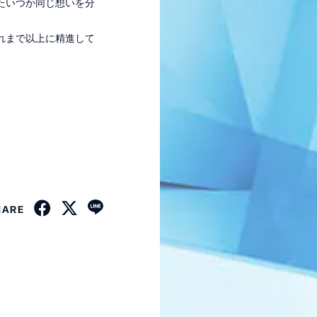
たいつか同じ想いを分
れまで以上に精進して
。
HARE