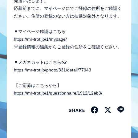
STAFF REPORT
発送いたします。
応募前までに、マイページにてご登録の住所をご確認く
MOVIE
ださい。住所の登録のない方は抽選対象外となります。
RADIO
▼マイページ確認はこちら
https://mr-trot.jp/1/mypage/
GALLERY
※登録情報の編集からご登録の住所をご確認ください。
生配信
▼メガネカットはこちら👓
https://mr-trot.jp/photo/331/detail/77943
【ご応募はこちらから】
https://mr-trot.jp/1/questionnaire/1912/12eb3/
SHARE