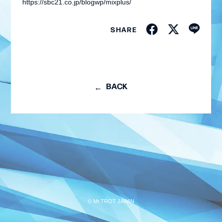
https://sbc21.co.jp/blogwp/mixplus/
SHARE
BACK
会員登録
ログイン
MEMBER BLOG
© Mr.TROT JAPAN