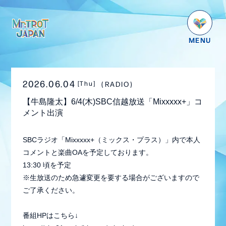
HOME
NEWS
2026.06.04
RADIO
[Thu]
SCHEDULE
【牛島隆太】6/4(木)SBC信越放送「Mixxxxx+」コ
PROFILE
メント出演
VIDEO
SBCラジオ「Mixxxxx+（ミックス・プラス）」内で本人
GOODS
コメントと楽曲OAを予定しております。
13:30 頃を予定
DISCOGRAPHY
※生放送のため急遽変更を要する場合がございますので
ご了承ください。
番組紹介
お問い合わせ
番組HPはこちら↓