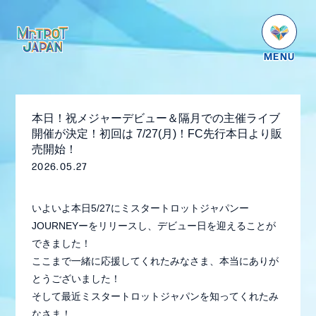
HOME
NEWS
本日！祝メジャーデビュー＆隔月での主催ライブ
SCHEDULE
開催が決定！初回は 7/27(月)！FC先行本日より販
売開始！
PROFILE
2026.05.27
VIDEO
いよいよ本日5/27にミスタートロットジャパンー
GOODS
JOURNEYーをリリースし、デビュー日を迎えることが
DISCOGRAPHY
できました！
ここまで一緒に応援してくれたみなさま、本当にありが
番組紹介
とうございました！
そして最近ミスタートロットジャパンを知ってくれたみ
お問い合わせ
なさま！