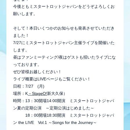
今後ともミスタートロットジャパンをどうぞよろしくお
願いします。
そして！本日いくつかのお知らせも発表させていただき
ました！
7/27にミスタートロットジャパン主催ライブを開催いた
します。
昼はファンミーティング/夜はゲストも招いたライブにな
っております。
ぜひ皆様お越しください！
ライブ概要はLIVEページもご覧ください！
日程：7/27 (月)
会員登録
ログイン
場所：K
－StageO!
新大久保）
時間：13：30開場14:00開演 ミスタートロットジャパ
ン夏の定期公演 ～定期公演はじめました～
18：00開場18:30開演 ミスタートロットジャパ
MEMBER BLOG
ン the LIVE Vol.1 ～Songs for the Journey～