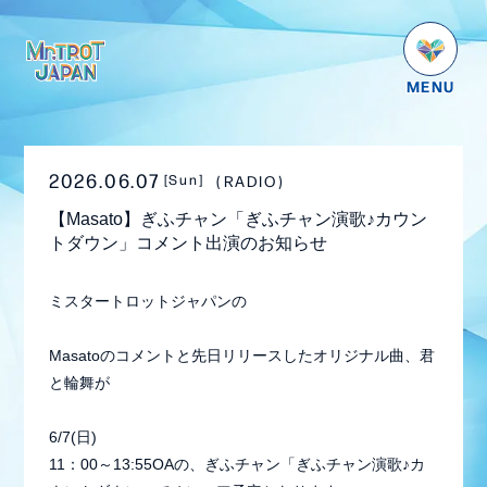
HOME
NEWS
2026.06.07
RADIO
[Sun]
SCHEDULE
【Masato】ぎふチャン「ぎふチャン演歌♪カウン
PROFILE
トダウン」コメント出演のお知らせ
VIDEO
ミスタートロットジャパンの
GOODS
Masatoのコメントと先日リリースしたオリジナル曲、君
DISCOGRAPHY
と輪舞が
番組紹介
6/7(日)
お問い合わせ
11：00～13:55OAの、ぎふチャン「ぎふチャン演歌♪カ