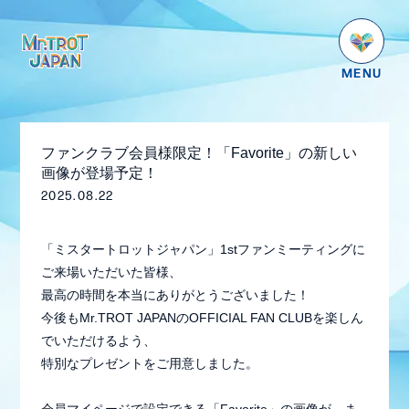
HOME
NEWS
ファンクラブ会員様限定！「Favorite」の新しい
SCHEDULE
画像が登場予定！
2025.08.22
PROFILE
VIDEO
「ミスタートロットジャパン」1stファンミーティングに
ご来場いただいた皆様、
GOODS
最高の時間を本当にありがとうございました！
DISCOGRAPHY
今後もMr.TROT JAPANのOFFICIAL FAN CLUBを楽しん
でいただけるよう、
番組紹介
特別なプレゼントをご用意しました。
お問い合わせ
会員マイページで設定できる「Favorite」の画像が、ま