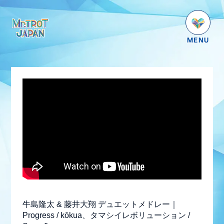
HOME
NEWS
SCHEDULE
PROFILE
VIDEO
GOODS
DISCOGRAPHY
番組紹介
牛島隆太 & 藤井大翔 デュエットメドレー｜
お問い合わせ
Progress / kōkua、タマシイレボリューション /