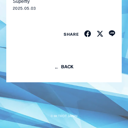
Superfly
2025.05.03
SHARE
BACK
会員登録
ログイン
MEMBER BLOG
© Mr.TROT JAPAN