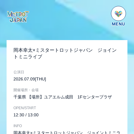
HOME
NEWS
岡本幸太×ミスタートロットジャパン ジョイン
SCHEDULE
トミニライブ
PROFILE
公演日
VIDEO
2026.07.09
[THU]
GOODS
開催場所・会場
千葉県
【場所】ユアエルム成田 1Fセンタープラザ
DISCOGRAPHY
OPEN/START
番組紹介
12:30 / 13:00
お問い合わせ
INFO
岡本幸太×ミスタートロットジャパン ジョイントミニラ