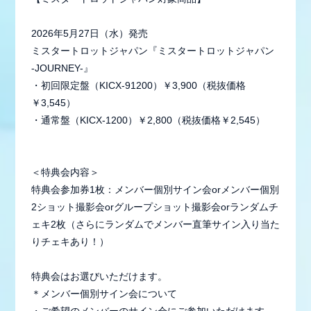
STAFF REPORT
MOVIE
2026年5月27日（水）発売
ミスタートロットジャパン『ミスタートロットジャパン
RADIO
-JOURNEY-』
・初回限定盤（KICX-91200）￥3,900（税抜価格
GALLERY
￥3,545）
・通常盤（KICX-1200）￥2,800（税抜価格￥2,545）
生配信
＜特典会内容＞
特典会参加券1枚：メンバー個別サイン会orメンバー個別
2ショット撮影会orグループショット撮影会orランダムチ
ェキ2枚（さらにランダムでメンバー直筆サイン入り当た
りチェキあり！）
特典会はお選びいただけます。
＊メンバー個別サイン会について
・ご希望のメンバーのサイン会にご参加いただけます。