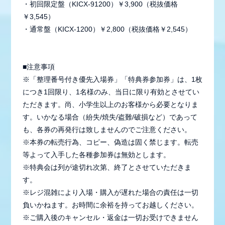
・初回限定盤（KICX-91200）￥3,900（税抜価格
￥3,545）
・通常盤（KICX-1200）￥2,800（税抜価格￥2,545）
■注意事項
※「整理番号付き優先入場券」「特典券参加券」は、1枚
につき1回限り、1名様のみ、当日に限り有効とさせてい
ただきます。尚、小学生以上のお客様から必要となりま
す。いかなる場合（紛失/焼失/盗難/破損など）であって
も、各券の再発行は致しませんのでご注意ください。
※本券の転売行為、コピー、偽造は固く禁じます。転売
等よって入手した各種参加券は無効とします。
※特典会は列が途切れ次第、終了とさせていただきま
す。
※レジ混雑により入場・購入が遅れた場合の責任は一切
負いかねます。お時間に余裕を持ってお越しください。
※ご購入後のキャンセル・返金は一切お受けできません