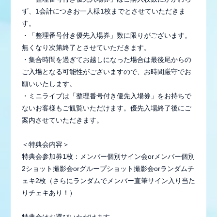
STAFF REPORT
ず、1会計につきお一人様1枚までとさせていただきま
MOVIE
す。
・「整理番号付き優先入場券」数に限りがございます。
RADIO
無くなり次第終了とさせていただきます。
・集合時間を過ぎてお越しになった場合は最後尾からの
GALLERY
ご入場となる可能性がございますので、お時間厳守でお
願いいたします。
生配信
・ミニライブは「整理番号付き優先入場券」をお持ちで
ないお客様もご観覧いただけます。優先入場終了後にご
案内させていただきます。
＜特典会内容＞
特典会参加券1枚：メンバー個別サイン会orメンバー個別
2ショット撮影会orグループショット撮影会orランダムチ
ェキ2枚（さらにランダムでメンバー直筆サイン入り当た
りチェキあり！）
特典会はお選びいただけます。