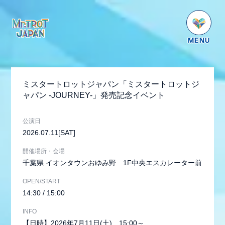
HOME
NEWS
ミスタートロットジャパン「ミスタートロットジ
SCHEDULE
ャパン -JOURNEY-」発売記念イベント
PROFILE
公演日
VIDEO
2026.07.11
[SAT]
GOODS
開催場所・会場
千葉県
イオンタウンおゆみ野 1F中央エスカレーター前
DISCOGRAPHY
OPEN/START
番組紹介
14:30 / 15:00
お問い合わせ
INFO
【日時】2026年7月11日(土) 15:00～