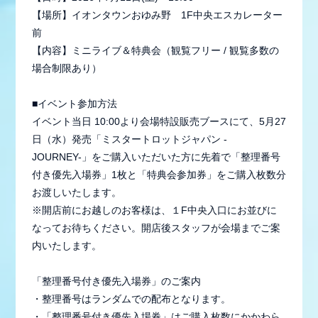
【場所】イオンタウンおゆみ野 1F中央エスカレーター
前
【内容】ミニライブ＆特典会（観覧フリー / 観覧多数の
場合制限あり）
■イベント参加方法
イベント当日 10:00より会場特設販売ブースにて、5月27
日（水）発売「ミスタートロットジャパン -
JOURNEY-」をご購入いただいた方に先着で「整理番号
付き優先入場券」1枚と「特典会参加券」をご購入枚数分
お渡しいたします。
※開店前にお越しのお客様は、１F中央入口にお並びに
会員登録
ログイン
なってお待ちください。開店後スタッフが会場までご案
内いたします。
「整理番号付き優先入場券」のご案内
MEMBER BLOG
・整理番号はランダムでの配布となります。
・「整理番号付き優先入場券」はご購入枚数にかかわら