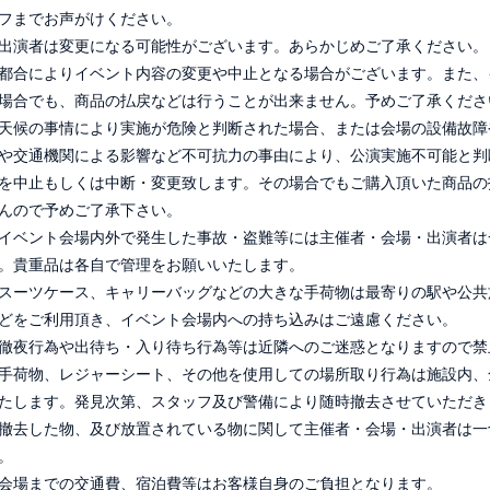
フまでお声がけください。
出演者は変更になる可能性がございます。あらかじめご了承ください。
都合によりイベント内容の変更や中止となる場合がございます。また、
場合でも、商品の払戻などは行うことが出来ません。予めご了承くださ
天候の事情により実施が危険と判断された場合、または会場の設備故障
や交通機関による影響など不可抗力の事由により、公演実施不可能と判
を中止もしくは中断・変更致します。その場合でもご購入頂いた商品の
んので予めご了承下さい。
イベント会場内外で発生した事故・盗難等には主催者・会場・出演者は
。貴重品は各自で管理をお願いいたします。
スーツケース、キャリーバッグなどの大きな手荷物は最寄りの駅や公共
どをご利用頂き、イベント会場内への持ち込みはご遠慮ください。
徹夜行為や出待ち・入り待ち行為等は近隣へのご迷惑となりますので禁
手荷物、レジャーシート、その他を使用しての場所取り行為は施設内、
たします。発見次第、スタッフ及び警備により随時撤去させていただき
撤去した物、及び放置されている物に関して主催者・会場・出演者は一
。
会場までの交通費、宿泊費等はお客様自身のご負担となります。