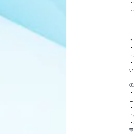
・
・
＊
・
・
・
い
①
・
こ
・
・
・
帯