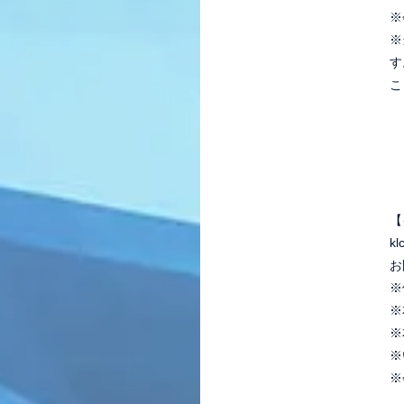
※
※
す
こ
【
kl
お
※
※
※
※
※