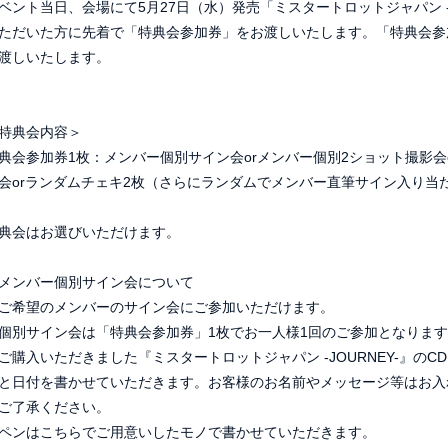
ベント当日、会場にて5月27日（水）発売「ミスタートロットジャパン -J
ただいた方に先着で「特典会参加券」をお渡しいたします。「特典会参
渡しいたします。
特典会内容＞
典会参加券1枚：メンバー個別サイン会orメンバー個別2ショット撮影会
会orランダムチェキ2枚（さらにランダムでメンバー直筆サイン入り当
典会はお選びいただけます。
メンバー個別サイン会について
ご希望のメンバーのサイン会にご参加いただけます。
個別サイン会は「特典会参加券」1枚でお一人様1回のご参加となりま
ご購入いただきました『ミスタートロットジャパン -JOURNEY-』の
と日付を書かせていただきます。お客様のお名前やメッセージ等はお入
ご了承ください。
ペンはこちらでご用意いしたモノで書かせていただきます。