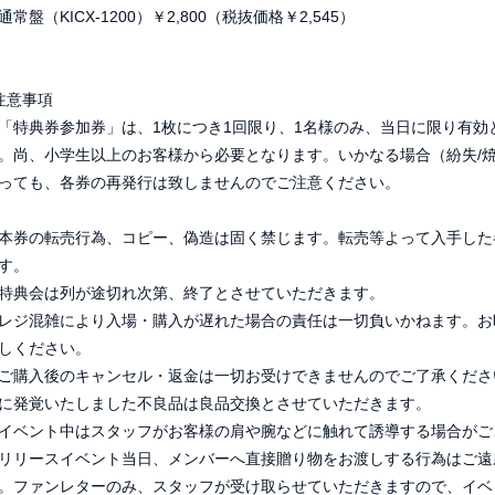
通常盤（KICX-1200）￥2,800（税抜価格￥2,545）
注意事項
「特典券参加券」は、1枚につき1回限り、1名様のみ、当日に限り有効
。尚、小学生以上のお客様から必要となります。いかなる場合（紛失/焼
っても、各券の再発行は致しませんのでご注意ください。
本券の転売行為、コピー、偽造は固く禁じます。転売等よって入手した
す。
特典会は列が途切れ次第、終了とさせていただきます。
レジ混雑により入場・購入が遅れた場合の責任は一切負いかねます。お
しください。
ご購入後のキャンセル・返金は一切お受けできませんのでご了承くださ
に発覚いたしました不良品は良品交換とさせていただきます。
イベント中はスタッフがお客様の肩や腕などに触れて誘導する場合がご
リリースイベント当日、メンバーへ直接贈り物をお渡しする行為はご遠
。ファンレターのみ、スタッフが受け取らせていただきますので、イベ