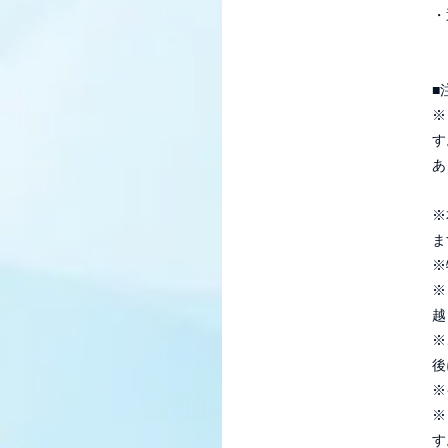
・
■
※
す
あ
※
ま
※
※
越
※
後
※
※
す