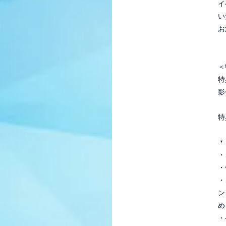
イ
い
お
＜
特
影
特
＊
・
・
・
ン
め
・