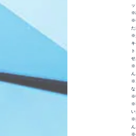
ッ
※
※
た
※
キ
ト
せ
※
ん
※
な
※
※
い
※
ん
※