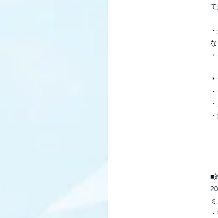
て
・
な
・
＊
・
・
HOME
NEWS
SCHEDU
・
VIDEO
GOODS
DISC
番組紹介
お問い
■
2
ミ
・