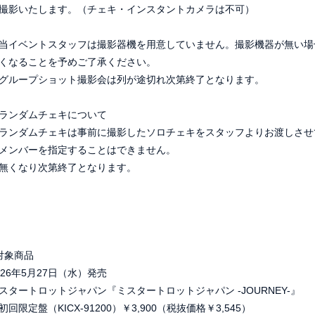
撮影いたします。（チェキ・インスタントカメラは不可）
当イベントスタッフは撮影器機を用意していません。撮影機器が無い場
くなることを予めご了承ください。
グループショット撮影会は列が途切れ次第終了となります。
ランダムチェキについて
ランダムチェキは事前に撮影したソロチェキをスタッフよりお渡しさせ
メンバーを指定することはできません。
LE
PROFILE
無くなり次第終了となります。
OGRAPHY
合わせ
会員登録
対象商品
026年5月27日（水）発売
MEMBER BLOG
S
スタートロットジャパン『ミスタートロットジャパン -JOURNEY-』
RADIO
GA
初回限定盤（KICX-91200）￥3,900（税抜価格￥3,545）