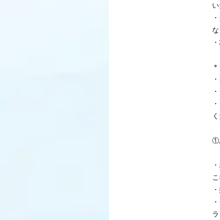
い
・
な
・
＊
・
・
・
く
①
・
こ
・
・
ラ