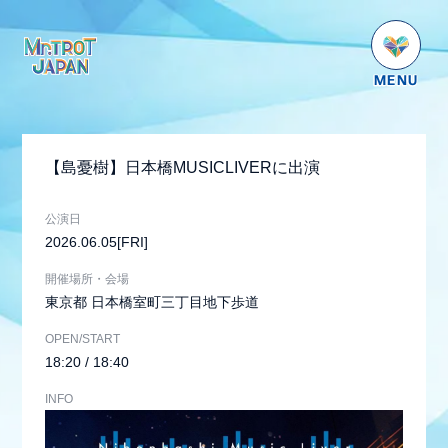
HOME
NEWS
【島憂樹】日本橋MUSICLIVERに出演
SCHEDULE
PROFILE
公演日
2026.06.05
[FRI]
VIDEO
開催場所・会場
GOODS
東京都
日本橋室町三丁目地下歩道
DISCOGRAPHY
OPEN/START
18:20 / 18:40
番組紹介
INFO
お問い合わせ