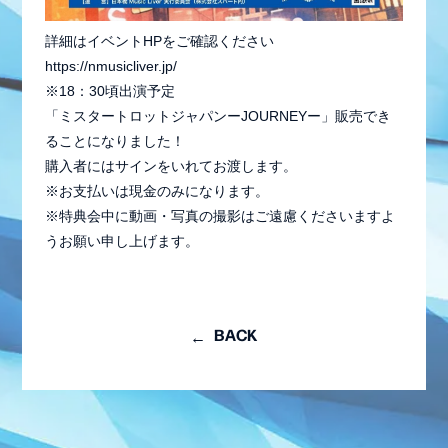
STAFF REPORT
MOVIE
詳細はイベントHPをご確認ください
https://nmusicliver.jp/
RADIO
※18：30頃出演予定
「ミスタートロットジャパンーJOURNEYー」販売でき
GALLERY
ることになりました！
購入者にはサインをいれてお渡します。
生配信
※お支払いは現金のみになります。
※特典会中に動画・写真の撮影はご遠慮くださいますよ
うお願い申し上げます。
BACK