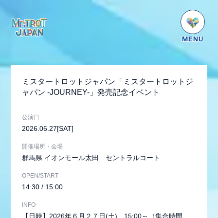
HOME
NEWS
ミスタートロットジャパン「ミスタートロットジ
SCHEDULE
ャパン -JOURNEY-」発売記念イベント
PROFILE
公演日
VIDEO
2026.06.27
[SAT]
GOODS
開催場所・会場
群馬県
イオンモール太田 セントラルコート
DISCOGRAPHY
OPEN/START
番組紹介
14:30 / 15:00
お問い合わせ
INFO
【日時】2026年６月２７日(土) 15:00～（集合時間