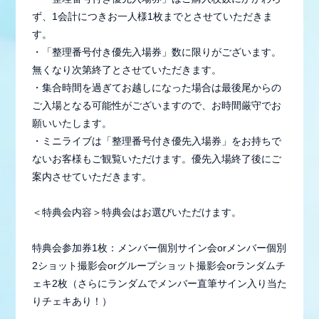
STAFF REPORT
ず、1会計につきお一人様1枚までとさせていただきま
MOVIE
す。
・「整理番号付き優先入場券」数に限りがございます。
RADIO
無くなり次第終了とさせていただきます。
・集合時間を過ぎてお越しになった場合は最後尾からの
GALLERY
ご入場となる可能性がございますので、お時間厳守でお
願いいたします。
生配信
・ミニライブは「整理番号付き優先入場券」をお持ちで
ないお客様もご観覧いただけます。優先入場終了後にご
案内させていただきます。
＜特典会内容＞特典会はお選びいただけます。
特典会参加券1枚：メンバー個別サイン会orメンバー個別
2ショット撮影会orグループショット撮影会orランダムチ
ェキ2枚（さらにランダムでメンバー直筆サイン入り当た
りチェキあり！）