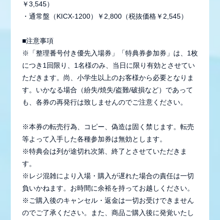
￥3,545）
・通常盤（KICX-1200）￥2,800（税抜価格￥2,545）
■注意事項
※「整理番号付き優先入場券」「特典券参加券」は、1枚
につき1回限り、1名様のみ、当日に限り有効とさせてい
ただきます。尚、小学生以上のお客様から必要となりま
す。いかなる場合（紛失/焼失/盗難/破損など）であって
も、各券の再発行は致しませんのでご注意ください。
※本券の転売行為、コピー、偽造は固く禁じます。転売
等よって入手した各種参加券は無効とします。
※特典会は列が途切れ次第、終了とさせていただきま
す。
※レジ混雑により入場・購入が遅れた場合の責任は一切
負いかねます。お時間に余裕を持ってお越しください。
※ご購入後のキャンセル・返金は一切お受けできません
のでご了承ください。また、商品ご購入後に発覚いたし