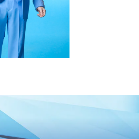
LE
PROFILE
OGRAPHY
合わせ
会員登録
MEMBER BLOG
S
RADIO
GA