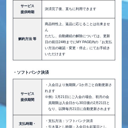
サービス
決済完了後、直ちに利用できます
提供時期
商品特性上、返品に応じることは出来ませ
ん
ただし、自動継続の解除については、更新
解約方法 等
日の前日24時までにMY PAGE内の「お支払
い方法の確認・変更・停止」にてお手続き
いただけます
・ソフトバンク決済
・入会日より無期限／1か月ごと自動更新さ
れます
サービス
※例）1月21日にご入会の場合、初月の会
提供期間
員期限は入会日から30日後の2月21日と
なり、以降毎月21日に自動更新されます
・支払方法：ソフトバンク決済
支払時期・
・引き落とし時期：入会日を起算日とし