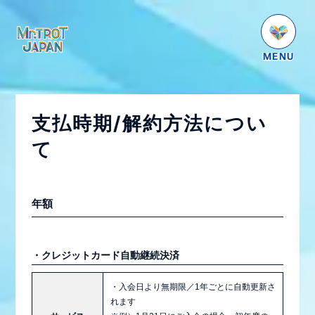
HOME
NEWS
支払時期/解約方法につい
SCHEDULE
て
PROFILE
VIDEO
年額
GOODS
DISCOGRAPHY
・クレジットカード自動継続決済
番組紹介
・入会日より無期限／1年ごとに自動更新さ
お問い合わせ
れます