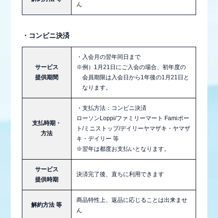
ん
・コンビニ決済
・入会月の翌年同日まで
サービス
※例）1月21日にご入会の場合、初年度の
提供期間
会員期限は入会日から1年後の1月21日と
なります。
・支払方法：コンビニ決済
ローソンLoppi/ファミリーマート Famiポー
支払時期・
ト/ミニストップ/デイリーヤマザキ・ヤマザ
方法
キ・デイリー 等
※翌年は都度お支払いとなります。
サービス
決済完了後、直ちに利用できます
提供時期
商品特性上、返品に応じることは出来ませ
解約方法 等
ん