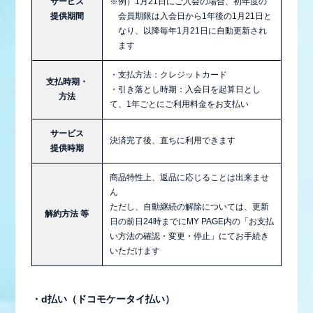
サービス
※例）1月21日にご入会の場合、初年度の
提供期間
会員期限は入会日から1年後の1月21日と
なり、以降毎年1月21日に自動更新され
ます
・支払方法：クレジットカード
支払時期・
・引き落とし時期：入会日を起算日とし
方法
て、1年ごとにご利用料金をお支払い
サービス
決済完了後、直ちに利用できます
提供時期
商品特性上、返品に応じることは出来ませ
ん
ただし、自動継続の解除については、更新
解約方法 等
日の前日24時までにMY PAGE内の「お支払
会員登録
ログイン
い方法の確認・変更・停止」にてお手続き
いただけます
MEMBER BLOG
・d払い（ドコモケータイ払い）