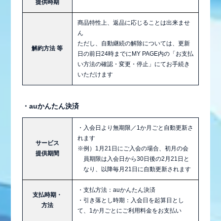
提供時期
商品特性上、返品に応じることは出来ませ
ん
ただし、自動継続の解除については、更新
解約方法 等
日の前日24時までにMY PAGE内の「お支払
い方法の確認・変更・停止」にてお手続き
いただけます
・auかんたん決済
・入会日より無期限／1か月ごと自動更新さ
れます
サービス
※例）1月21日にご入会の場合、初月の会
提供期間
員期限は入会日から30日後の2月21日と
なり、以降毎月21日に自動更新されます
・支払方法：auかんたん決済
支払時期・
・引き落とし時期：入会日を起算日とし
方法
て、1か月ごとにご利用料金をお支払い