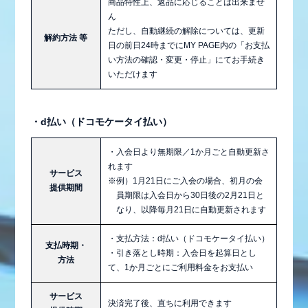
商品特性上、返品に応じることは出来ませ
ん
ただし、自動継続の解除については、更新
解約方法 等
日の前日24時までにMY PAGE内の「お支払
い方法の確認・変更・停止」にてお手続き
いただけます
・d払い（ドコモケータイ払い）
・入会日より無期限／1か月ごと自動更新さ
れます
サービス
※例）1月21日にご入会の場合、初月の会
提供期間
員期限は入会日から30日後の2月21日と
なり、以降毎月21日に自動更新されます
・支払方法：d払い（ドコモケータイ払い）
支払時期・
・引き落とし時期：入会日を起算日とし
方法
て、1か月ごとにご利用料金をお支払い
サービス
決済完了後、直ちに利用できます