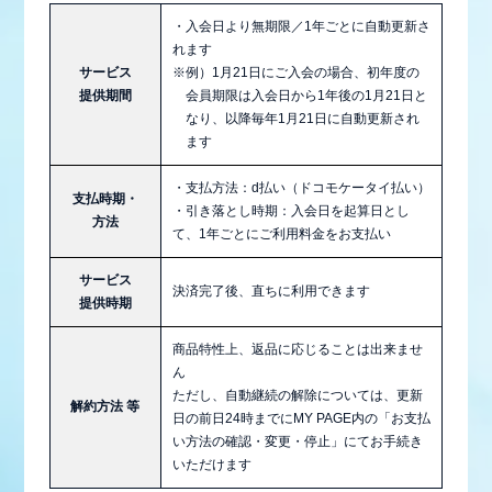
STAFF REPORT
・入会日より無期限／1年ごとに自動更新さ
MOVIE
れます
サービス
※例）1月21日にご入会の場合、初年度の
RADIO
提供期間
会員期限は入会日から1年後の1月21日と
なり、以降毎年1月21日に自動更新され
ます
GALLERY
・支払方法：d払い（ドコモケータイ払い）
生配信
支払時期・
・引き落とし時期：入会日を起算日とし
方法
て、1年ごとにご利用料金をお支払い
サービス
決済完了後、直ちに利用できます
提供時期
商品特性上、返品に応じることは出来ませ
ん
ただし、自動継続の解除については、更新
解約方法 等
日の前日24時までにMY PAGE内の「お支払
い方法の確認・変更・停止」にてお手続き
いただけます