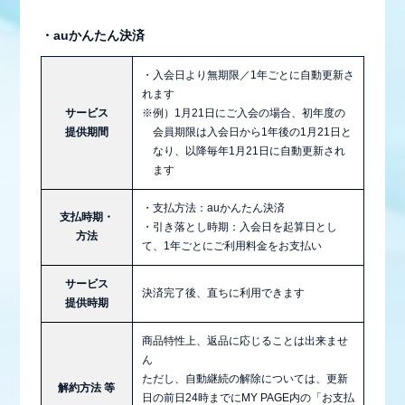
・auかんたん決済
・入会日より無期限／1年ごとに自動更新さ
れます
サービス
※例）1月21日にご入会の場合、初年度の
提供期間
会員期限は入会日から1年後の1月21日と
なり、以降毎年1月21日に自動更新され
ます
・支払方法：auかんたん決済
支払時期・
・引き落とし時期：入会日を起算日とし
方法
て、1年ごとにご利用料金をお支払い
サービス
決済完了後、直ちに利用できます
提供時期
商品特性上、返品に応じることは出来ませ
ん
ただし、自動継続の解除については、更新
解約方法 等
日の前日24時までにMY PAGE内の「お支払