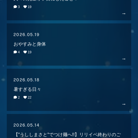
STAFF REPORT
3
19
MOVIE
RADIO
2026.05.19
GALLERY
おやすみと身体
4
19
生配信
2026.05.18
暑すぎる日々
2
22
2026.05.14
【”うししまさと”でつけ麺へ!!】リリイベ終わりのご