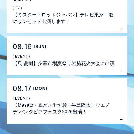
STAFF REPORT
TV
MOVIE
【ミスタートロットジャパン】テレビ東京 歌
のサンセット出演します！
RADIO
GALLERY
08
16
[SUN]
生配信
EVENT
【島 憂樹】夕暮市場夏祭り岩脇花火大会に出演
08
17
[MON]
EVENT
【Masato・風水ノ里恒彦・牛島隆太】ウエノ
デ.パンダビアフェスタ2026出演！