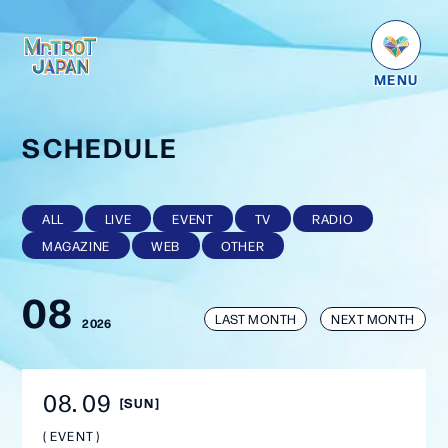
HOME
NEWS
SCHEDULE
SCHEDULE
PROFILE
ALL
LIVE
EVENT
TV
RADIO
MAGAZINE
WEB
OTHER
VIDEO
08
GOODS
LAST MONTH
NEXT MONTH
2026
DISCOGRAPHY
番組紹介
08
09
[SUN]
お問い合わせ
EVENT