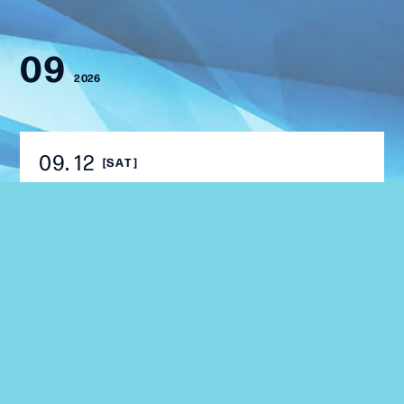
09
2026
09
12
[SAT]
LIVE
【ミスタートロットジャパン】「第2回定期公
演日」発表！FC先行は本日16:00～開始！
09
27
[SUN]
EVENT
【ミスタートロットジャパン】天然鉱石温泉 や
さとの湯 石岡健康センター公演決定！